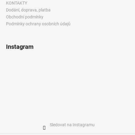
KONTAKTY
a
Dodání, doprava, platba
j
Obchodní podmínky
í
Podmínky ochrany osobních údajů
t
?
Instagram
HLEDAT
D
o
p
o
r
Sledovat na Instagramu
u