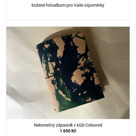
č
kožené fotoalbum pro Vaše vzpomínky
u
j
e
m
e
Nekonečný zápasník v kůži Coloured
1 650 Kč