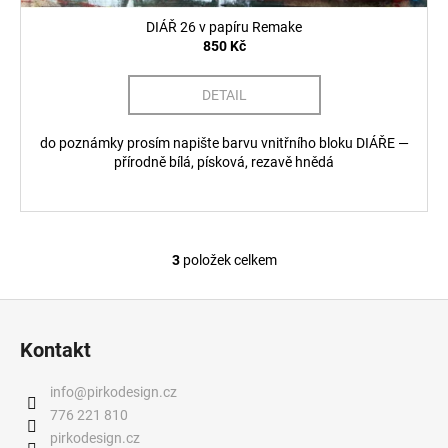
DIÁŘ 26 v papíru Remake
850 Kč
DETAIL
do poznámky prosím napište barvu vnitřního bloku DIÁŘE —
přírodně bílá, písková, rezavě hnědá
3
položek celkem
O
v
Z
l
á
á
Kontakt
d
p
a
a
info
@
pirkodesign.cz
c
t
776 221 810
í
í
pirkodesign.cz
p