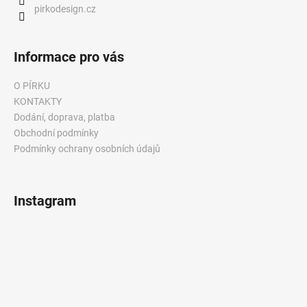
pirkodesign.cz
r
v
k
Informace pro vás
y
v
O PÍRKU
ý
KONTAKTY
p
i
Dodání, doprava, platba
s
Obchodní podmínky
u
Podmínky ochrany osobních údajů
Instagram